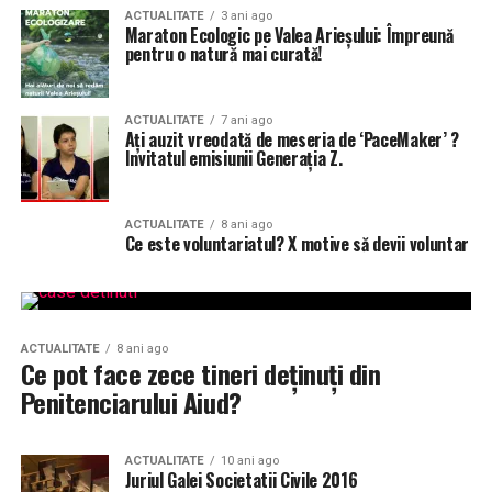
ACTUALITATE
3 ani ago
Maraton Ecologic pe Valea Arieșului: Împreună
pentru o natură mai curată!
ACTUALITATE
7 ani ago
Aţi auzit vreodată de meseria de ‘PaceMaker’ ?
Invitatul emisiunii Generaţia Z.
ACTUALITATE
8 ani ago
Ce este voluntariatul? X motive să devii voluntar
ACTUALITATE
8 ani ago
Ce pot face zece tineri deținuți din
Penitenciarului Aiud?
ACTUALITATE
10 ani ago
Juriul Galei Societatii Civile 2016