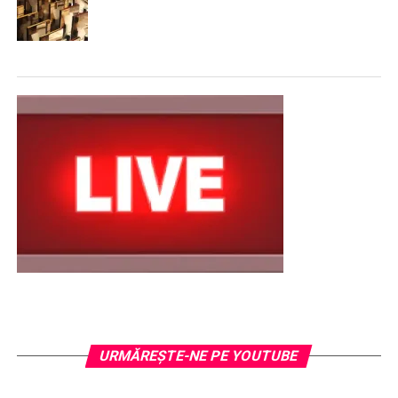
URMĂREŞTE-NE PE YOUTUBE