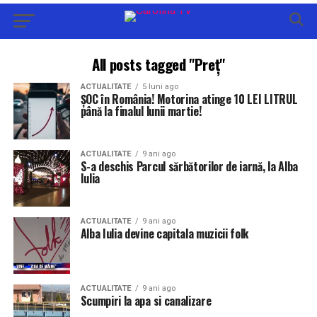
All posts tagged "Preț"
ACTUALITATE
5 luni ago
ȘOC în România! Motorina atinge 10 LEI LITRUL
până la finalul lunii martie!
ACTUALITATE
9 ani ago
S-a deschis Parcul sărbătorilor de iarnă, la Alba
Iulia
ACTUALITATE
9 ani ago
Alba Iulia devine capitala muzicii folk
ACTUALITATE
9 ani ago
Scumpiri la apa si canalizare