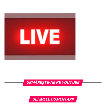
URMĂREŞTE-NE PE YOUTUBE
ULTIMELE COMENTARII