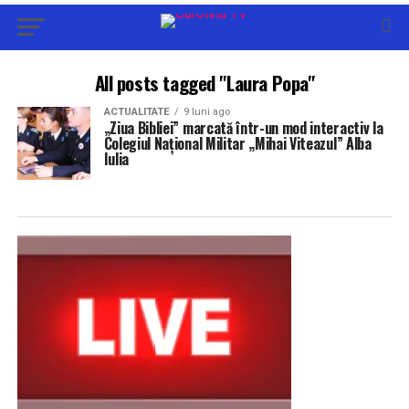
All posts tagged "Laura Popa"
ACTUALITATE
9 luni ago
„Ziua Bibliei” marcată într-un mod interactiv la
Colegiul Național Militar „Mihai Viteazul” Alba
Iulia