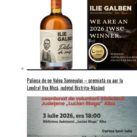
Palinca de pe Valea Someșului – premiată cu aur la
Londra! Ilva Mică, județul Bistrița-Năsăud