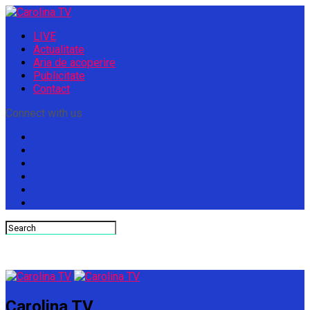
LIVE
Actualitate
Aria de acoperire
Publicitate
Contact
Connect with us
Carolina TV