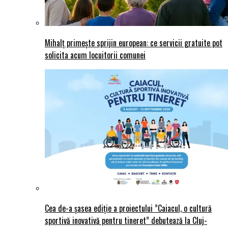
Mihalț primește sprijin european: ce servicii gratuite pot
solicita acum locuitorii comunei
Cea de-a șasea ediție a proiectului ”Caiacul, o cultură
sportivă inovativă pentru tineret” debutează la Cluj-