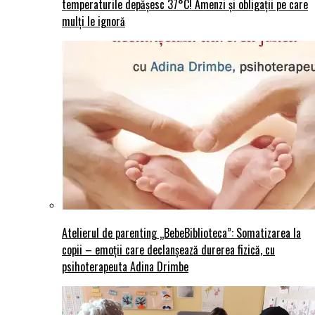
temperaturile depășesc 37°C! Amenzi și obligații pe care
mulți le ignoră
Atelierul de parenting „BebeBiblioteca”: Somatizarea la
copii – emoții care declanșează durerea fizică, cu
psihoterapeuta Adina Drimbe