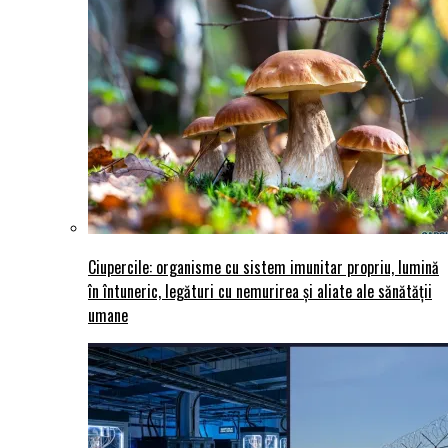
Ciupercile: organisme cu sistem imunitar propriu, lumină
în întuneric, legături cu nemurirea și aliate ale sănătății
umane