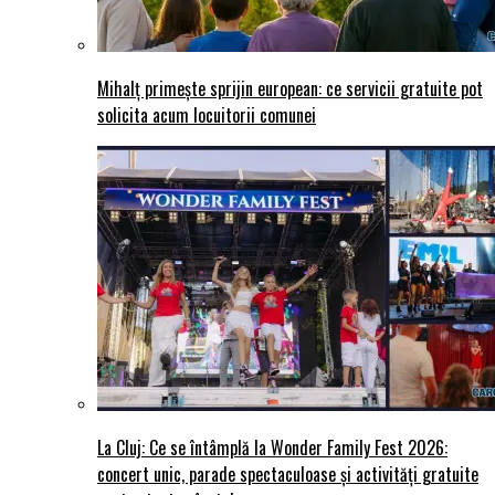
Mihalț primește sprijin european: ce servicii gratuite pot
solicita acum locuitorii comunei
La Cluj: Ce se întâmplă la Wonder Family Fest 2026:
concert unic, parade spectaculoase și activități gratuite