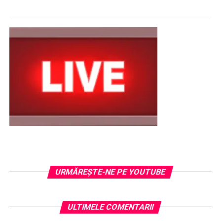
URMĂREŞTE-NE PE YOUTUBE
ULTIMELE COMENTARII