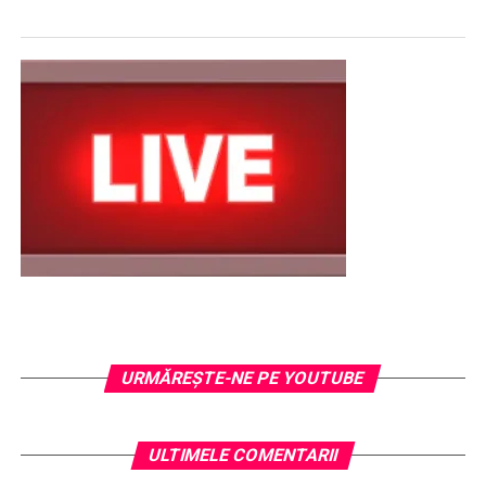
URMĂREŞTE-NE PE YOUTUBE
ULTIMELE COMENTARII