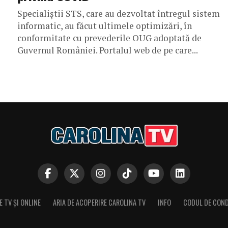
Specialiștii STS, care au dezvoltat întregul sistem
informatic, au făcut ultimele optimizări, în
conformitate cu prevederile OUG adoptată de
Guvernul României. Portalul web de pe care...
 TV ȘI ONLINE
ARIA DE ACOPERIRE CAROLINA TV
INFO
CODUL DE CON