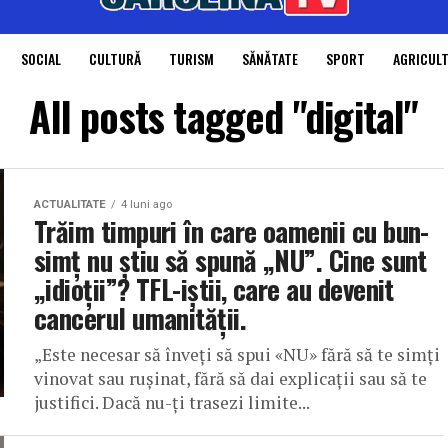
SOCIAL
CULTURĂ
TURISM
SĂNĂTATE
SPORT
AGRICUL
All posts tagged "digital"
ACTUALITATE
4 luni ago
Trăim timpuri în care oamenii cu bun-
simț nu știu să spună „NU”. Cine sunt
„idioții”? TFL-iștii, care au devenit
cancerul umanității.
„Este necesar să înveți să spui «NU» fără să te simți
vinovat sau rușinat, fără să dai explicații sau să te
justifici. Dacă nu-ți trasezi limite...