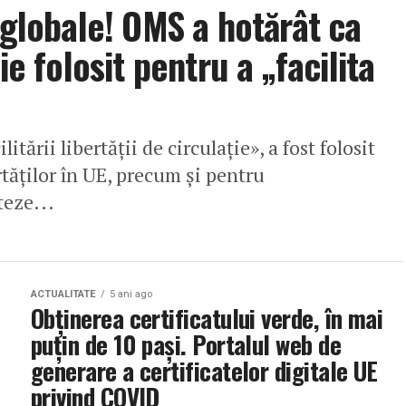
 globale! OMS a hotărât ca
ie folosit pentru a „facilita
itării libertății de circulație», a fost folosit
rtăților în UE, precum și pentru
teze...
ACTUALITATE
5 ani ago
Obținerea certificatului verde, în mai
puțin de 10 pași. Portalul web de
generare a certificatelor digitale UE
privind COVID