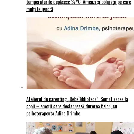
temperaturile depășesc 37°C! Amenzi și obligații pe care
mulți le ignoră
Atelierul de parenting „BebeBiblioteca”: Somatizarea la
copii – emoții care declanșează durerea fizică, cu
psihoterapeuta Adina Drimbe