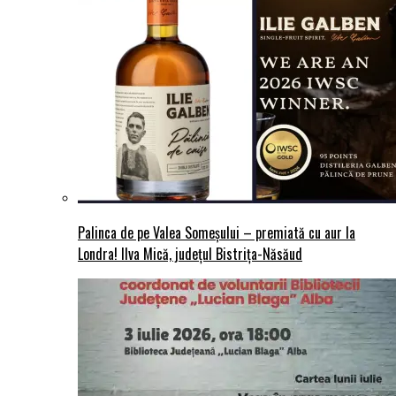
Palinca de pe Valea Someșului – premiată cu aur la
Londra! Ilva Mică, județul Bistrița-Năsăud