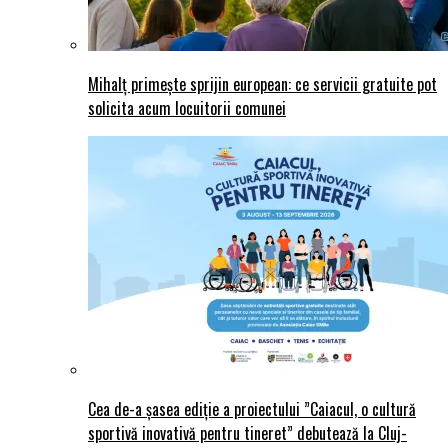
Mihalț primește sprijin european: ce servicii gratuite pot
solicita acum locuitorii comunei
Cea de-a șasea ediție a proiectului ”Caiacul, o cultură
sportivă inovativă pentru tineret” debutează la Cluj-