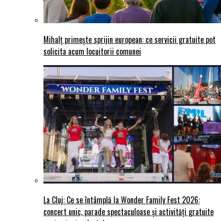
Mihalț primește sprijin european: ce servicii gratuite pot
solicita acum locuitorii comunei
La Cluj: Ce se întâmplă la Wonder Family Fest 2026:
concert unic, parade spectaculoase și activități gratuite