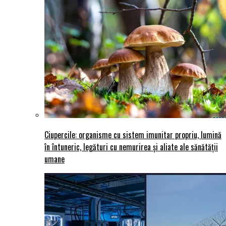
Ciupercile: organisme cu sistem imunitar propriu, lumină
în întuneric, legături cu nemurirea și aliate ale sănătății
umane