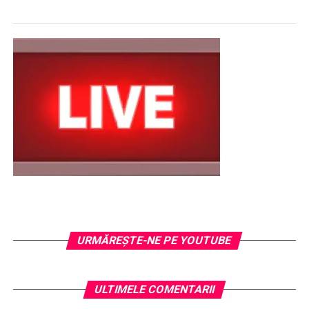
URMĂREŞTE-NE PE YOUTUBE
ULTIMELE COMENTARII