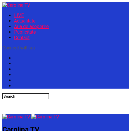
LIVE
Actualitate
Aria de acoperire
Publicitate
Contact
Connect with us
Carolina TV