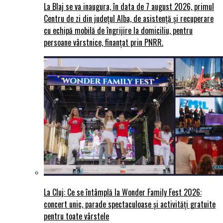
La Blaj se va inaugura, în data de 7 august 2026, primul
Centru de zi din județul Alba, de asistență și recuperare
cu echipă mobilă de îngrijire la domiciliu, pentru
persoane vârstnice, finanțat prin PNRR.
La Cluj: Ce se întâmplă la Wonder Family Fest 2026:
concert unic, parade spectaculoase și activități gratuite
pentru toate vârstele