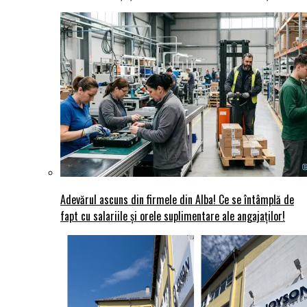
Adevărul ascuns din firmele din Alba! Ce se întâmplă de
fapt cu salariile și orele suplimentare ale angajaților!