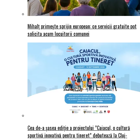
Mihalț primește sprijin european: ce servicii gratuite pot
solicita acum locuitorii comunei
Cea de-a șasea ediție a proiectului ”Caiacul, o cultură
sportivă inovativă pentru tineret” debutează la Cluj-