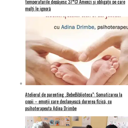
temperaturile depășesc 37°C! Amenzi și obligații pe care
mulți le ignoră
Atelierul de parenting „BebeBiblioteca”: Somatizarea la
copii – emoții care declanșează durerea fizică, cu
psihoterapeuta Adina Drimbe