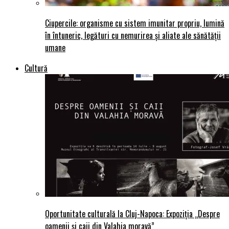
Ciupercile: organisme cu sistem imunitar propriu, lumină
în întuneric, legături cu nemurirea și aliate ale sănătății
umane
Cultură
Oportunitate culturală la Cluj-Napoca: Expoziția „Despre
oamenii și caii din Valahia moravă”