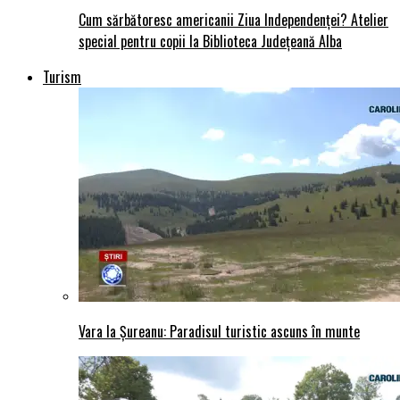
Cum sărbătoresc americanii Ziua Independenței? Atelier
special pentru copii la Biblioteca Județeană Alba
Turism
Vara la Șureanu: Paradisul turistic ascuns în munte