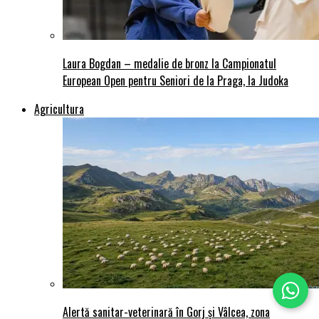
Laura Bogdan – medalie de bronz la Campionatul
European Open pentru Seniori de la Praga, la Judoka
Agricultura
Alertă sanitar-veterinară în Gorj și Vâlcea, zona