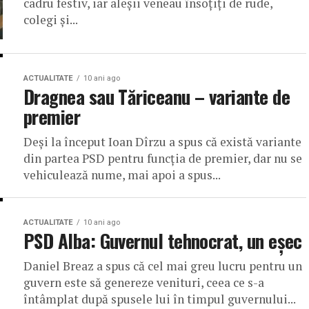
cadru festiv, iar aleșii veneau însoțiți de rude,
colegi și...
ACTUALITATE
10 ani ago
Dragnea sau Tăriceanu – variante de
premier
Deși la început Ioan Dîrzu a spus că există variante
din partea PSD pentru funcția de premier, dar nu se
vehiculează nume, mai apoi a spus...
ACTUALITATE
10 ani ago
PSD Alba: Guvernul tehnocrat, un eșec
Daniel Breaz a spus că cel mai greu lucru pentru un
guvern este să genereze venituri, ceea ce s-a
întâmplat după spusele lui în timpul guvernului...