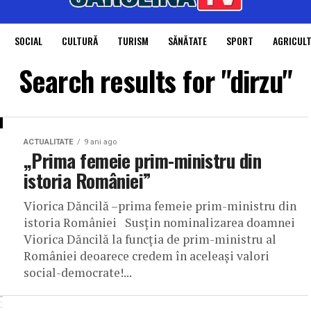
SOCIAL
CULTURĂ
TURISM
SĂNĂTATE
SPORT
AGRICUL
Search results for "dirzu"
ACTUALITATE
9 ani ago
„Prima femeie prim-ministru din
istoria României”
Viorica Dăncilă –prima femeie prim-ministru din
istoria României Susțin nominalizarea doamnei
Viorica Dăncilă la funcția de prim-ministru al
României deoarece credem în aceleași valori
social-democrate!...