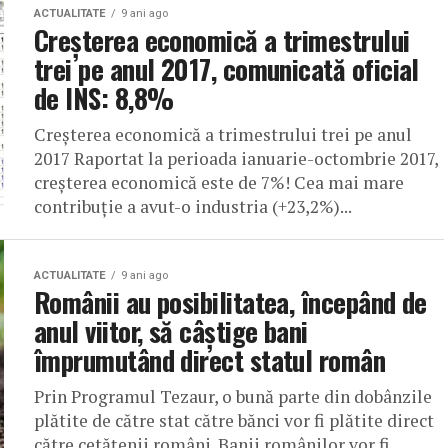
ACTUALITATE
9 ani ago
Creșterea economică a trimestrului
trei pe anul 2017, comunicată oficial
de INS: 8,8%
Creșterea economică a trimestrului trei pe anul
2017 Raportat la perioada ianuarie-octombrie 2017,
creșterea economică este de 7%! Cea mai mare
contribuție a avut-o industria (+23,2%)...
ACTUALITATE
9 ani ago
Românii au posibilitatea, începând de
anul viitor, să câștige bani
împrumutând direct statul român
Prin Programul Tezaur, o bună parte din dobânzile
plătite de către stat către bănci vor fi plătite direct
către cetățenii români. Banii românilor vor fi