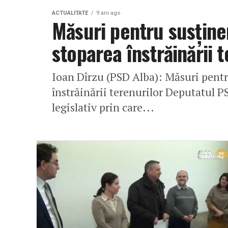
ACTUALITATE
9 ani ago
Măsuri pentru susține
stoparea înstrăinării 
Ioan Dîrzu (PSD Alba): Măsuri pentr
înstrăinării terenurilor Deputatul P
legislativ prin care...